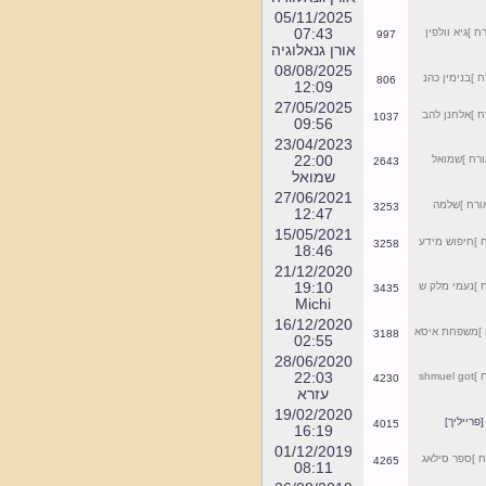
07:45
1056
למצגת על הפעילות לחצו כאן
אורן גנאלוגיה
05/11/2025
שימו לב, כל פעילות
07:43
]גיא וולפין
997
השיקום, השימור
אורן גנאלוגיה
והתיעוד נעשית אך ורק
08/08/2025
]בנימין כהנ
806
12:09
ע"י סיגט שלנו.
27/05/2025
**************************
]אלחנן להב
1037
09:56
23/04/2023
בבחירות שהתקיימו
22:00
ח ]שמואל
2643
בקהילה היהודית בסיגט
שמואל
נבחר מר דוד ליברמן
27/06/2021
רח ]שלמה
3253
12:47
ליו"ר הקהילה.
15/05/2021
מספר הטלפון של מר
]חיפוש מידע
3258
18:46
ליברמן הוא
21/12/2020
00-40-743553975
19:10
]נעמי מלק ש
3435
Michi
16/12/2020
]משפחת איסא
3188
02:55
לתרומות, מידע ופרטים
28/06/2020
22:03
s
נוספים במייל
4230
עזרא
sighet3@gmail.com
19/02/2020
רייליך]
4015
16:19
01/12/2019