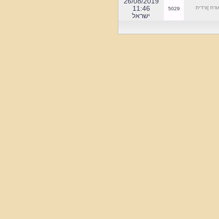
]ספר סילאג
.*********************************
4265
08:11
הכנסו לאתר את שמות
26/08/2019
הרחובות וחילופיהן
11:46
ח ]ורדית
5029
ישראל
במשך התקופות.
כנסו למוזיאון הוירטואלי
למדור רקע היסטורי
*******************************
הוספנו מפת התמצאות
לבית הקברות המציין את
חלוקת הגושים
******************************