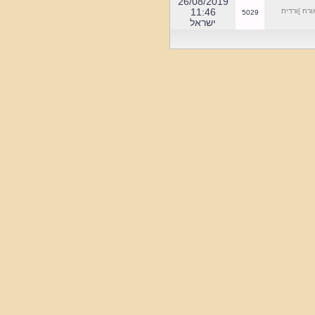
.*********************************
]ספר סילאג
4264
08:11
הכנסו לאתר את שמות
26/08/2019
הרחובות וחילופיהן
11:46
ח ]ורדית
5029
במשך התקופות.
ישראל
כנסו למוזיאון הוירטואלי
למדור רקע היסטורי
*******************************
הוספנו מפת התמצאות
לבית הקברות המציין את
חלוקת הגושים
******************************