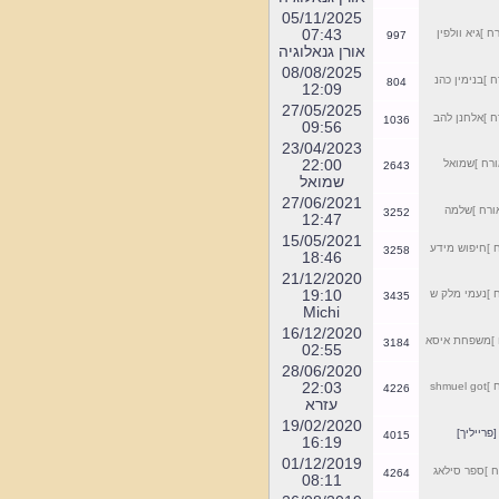
07:45
1056
למצגת על הפעילות לחצו כאן
אורן גנאלוגיה
05/11/2025
שימו לב, כל פעילות
07:43
]גיא וולפין
997
השיקום, השימור
אורן גנאלוגיה
והתיעוד נעשית אך ורק
08/08/2025
]בנימין כהנ
804
ע"י סיגט שלנו.
12:09
**************************
27/05/2025
]אלחנן להב
1036
09:56
23/04/2023
בבחירות שהתקיימו
22:00
ח ]שמואל
2643
בקהילה היהודית בסיגט
שמואל
נבחר מר דוד ליברמן
27/06/2021
רח ]שלמה
ליו"ר הקהילה.
3252
12:47
מספר הטלפון של מר
15/05/2021
]חיפוש מידע
3258
ליברמן הוא
18:46
00-40-743553975
21/12/2020
19:10
]נעמי מלק ש
3435
Michi
16/12/2020
]משפחת איסא
3184
02:55
לתרומות, מידע ופרטים
28/06/2020
נוספים במייל
22:03
s
4226
sighet3@gmail.com
עזרא
19/02/2020
רייליך]
4015
16:19
01/12/2019